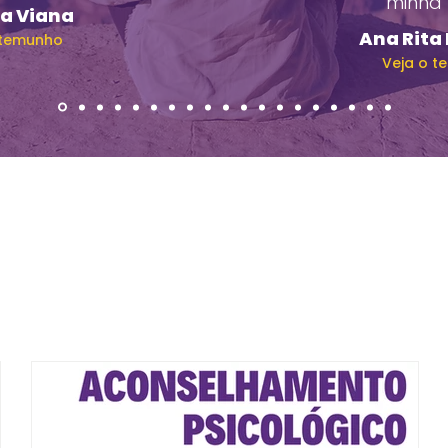
minha h
a Viana
Ana Rita
stemunho
Veja o t
Notícias