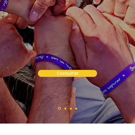
O sobrevivente de AV
e os seus direitos
Consultar