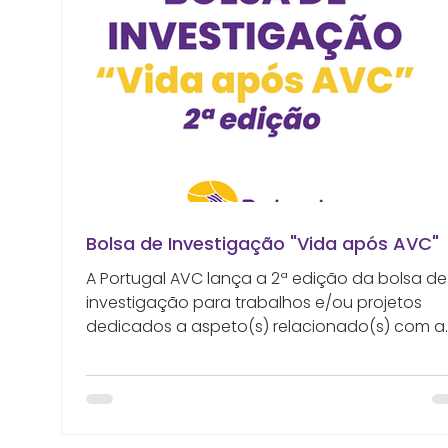
Bolsa de Investigação "Vida após AVC"
A Portugal AVC lança a 2ª edição da bolsa de
investigação para trabalhos e/ou projetos
dedicados a aspeto(s) relacionado(s) com a
Vida após AVC (Acidente Vascular Cerebral), 
montante de 5.000 euros. As candidaturas
deverão ser apresentadas até 20 de outubro
2026, em formulário dispensado no site em
www.portugalavc.pt. O anúncio dos resultado