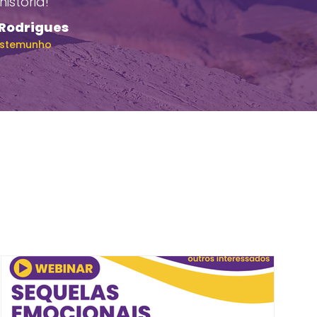
istória!
 Rodrigues
estemunho