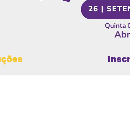
ações
Insc