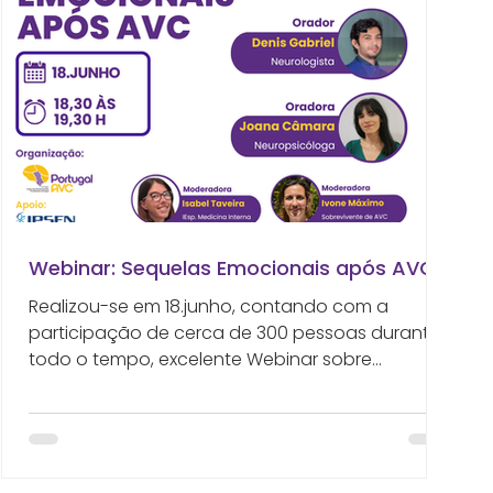
Webinar: Sequelas Emocionais após AVC
Realizou-se em 18.junho, contando com a
participação de cerca de 300 pessoas durante
todo o tempo, excelente Webinar sobre
“Sequelas Emocionais após AVC”. Sobreviventes
de AVC, familliares, cuidadores, profissionais e
outros pessoas interessadas, foram unânimes
nas muitas reações chegadas: excelente
abordagem de assunto, tão premente e útil!