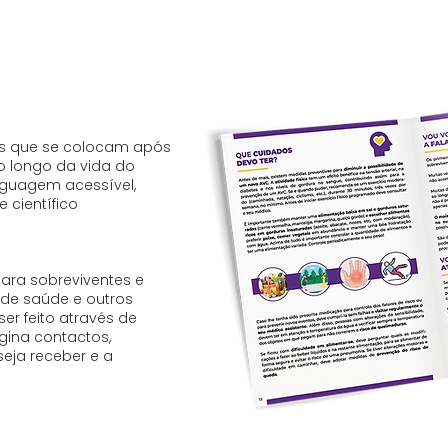
es que se colocam após
ao longo da vida do
inguagem acessível,
e científico
para sobreviventes e
 de saúde e outros
er feito através de
ina contactos,
eja receber e a