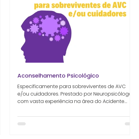
Aconselhamento Psicológico
Especificamente para sobreviventes de AVC
e/ou cuidadores. Prestado por Neuropsicólogas
com vasta experiência na área do Acidente
no
Vascular Cerebral (AVC). Funcionando “à
distância” (com acesso aos diversos meios de
 de
comunicação), também para que a localização
geográfica não seja fator de diferenciação ou
s e
exclusão. Serviço que a Portugal AVC