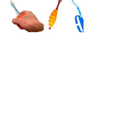
Clique na imagem para fazer zoom.
Figura 3
Meios auxiliares para limpeza
interdentária (da esquerda para a
direita: fio dentário, fio dentário com
aplicador, fio dentário com aplicador,
raspador de língua)