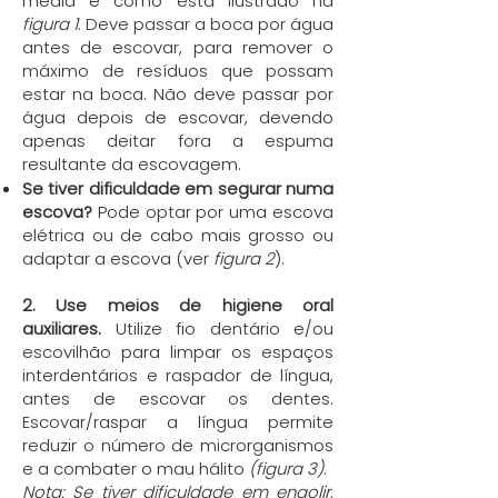
média e como está ilustrado na
figura 1
. Deve passar a boca por água
antes de escovar, para remover o
máximo de resíduos que possam
estar na boca. Não deve passar por
água depois de escovar, devendo
apenas deitar fora a espuma
resultante da escovagem.
Se tiver dificuldade em segurar numa
escova?
Pode optar por uma escova
elétrica ou de cabo mais grosso ou
adaptar a escova (ver
figura 2
).
2. Use meios de higiene oral
auxiliares.
Utilize fio dentário e/ou
escovilhão para limpar os espaços
interdentários e raspador de língua,
antes de escovar os dentes.
Escovar/raspar a língua permite
reduzir o número de microrganismos
e a combater o mau hálito
(figura 3)
.
Nota: Se tiver dificuldade em engolir,